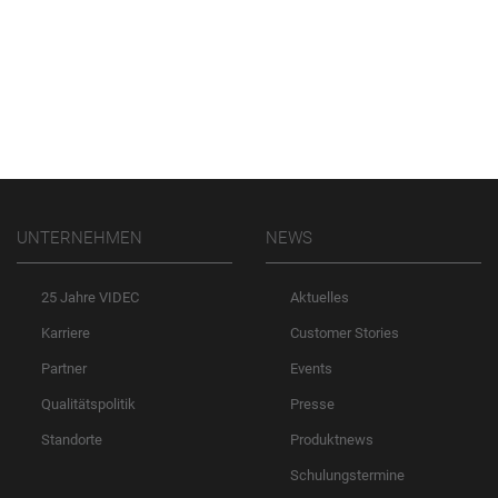
UNTERNEHMEN
NEWS
25 Jahre VIDEC
Aktuelles
Karriere
Customer Stories
Partner
Events
Qualitätspolitik
Presse
Standorte
Produktnews
Schulungstermine