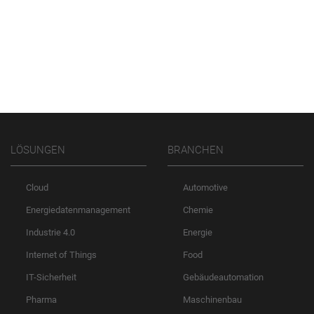
LÖSUNGEN
BRANCHEN
Cloud
Automotive
Energiedatenmanagement
Chemie
Industrie 4.0
Energie
Internet of Things
Food
IT-Sicherheit
Gebäudeautomation
Pharma
Maschinenbau