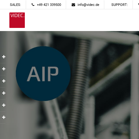
SALES:
+49 421 339500
info@videc.de
SUPPORT: