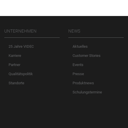
UNTERNEHMEN
NEWS
25 Jahre VIDEC
Aktuelles
Karriere
Customer Stories
Partner
Events
Qualitätspolitik
Presse
Standorte
Produktnews
Schulungstermine