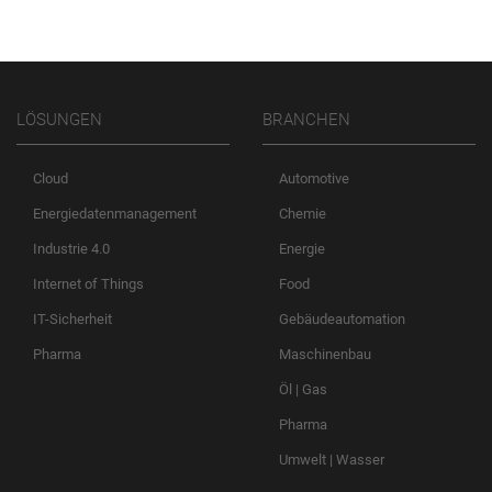
LÖSUNGEN
BRANCHEN
Cloud
Automotive
Energiedatenmanagement
Chemie
Industrie 4.0
Energie
Internet of Things
Food
IT-Sicherheit
Gebäudeautomation
Pharma
Maschinenbau
Öl | Gas
Pharma
Umwelt | Wasser